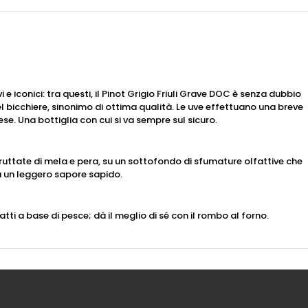
e iconici: tra questi, il Pinot Grigio Friuli Grave DOC è senza dubbio
l bicchiere, sinonimo di ottima qualità. Le uve effettuano una breve
se. Una bottiglia con cui si va sempre sul sicuro.
 fruttate di mela e pera, su un sottofondo di sfumature olfattive che
a un leggero sapore sapido.
i a base di pesce; dà il meglio di sé con il rombo al forno.