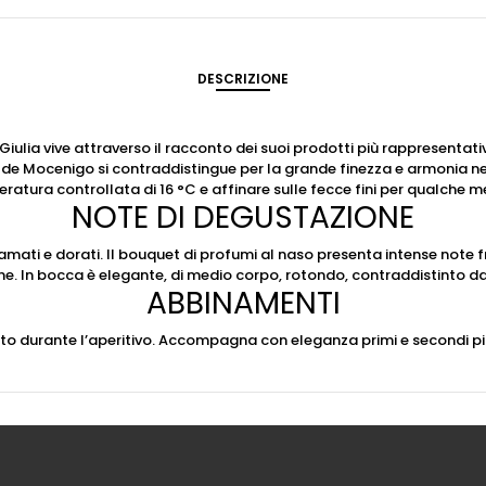
DESCRIZIONE
iulia vive attraverso il racconto dei suoi prodotti più rappresentativi 
a’ de Mocenigo si contraddistingue per la grande finezza e armonia ne
atura controllata di 16 °C e affinare sulle fecce fini per qualche me
NOTE DI DEGUSTAZIONE
 ramati e dorati. Il bouquet di profumi al naso presenta intense note
ne. In bocca è elegante, di medio corpo, rotondo, contraddistinto d
ABBINAMENTI
to durante l’aperitivo. Accompagna con eleganza primi e secondi piatt