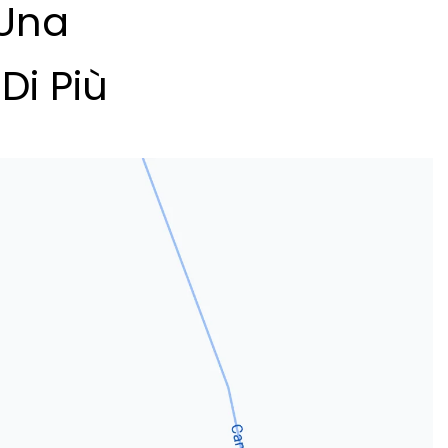
 Una
Di Più