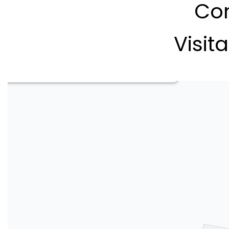
Con
Visit