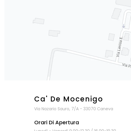
Ca' De Mocenigo
Via Nazario Sauro, 7/A - 33070 Caneva
Orari Di Apertura
Lunedì - Venerdì 9.00-12.30 / 16.00-19.30