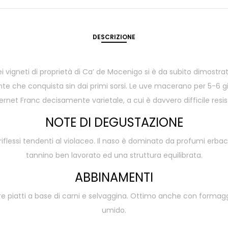
DESCRIZIONE
 nei vigneti di proprietà di Ca’ de Mocenigo si è da subito dimostr
e che conquista sin dai primi sorsi. Le uve macerano per 5-6 gior
rnet Franc decisamente varietale, a cui è davvero difficile resis
NOTE DI DEGUSTAZIONE
iflessi tendenti al violaceo. Il naso è dominato da profumi erbace
tannino ben lavorato ed una struttura equilibrata.
ABBINAMENTI
iatti a base di carni e selvaggina. Ottimo anche con formaggi m
umido.